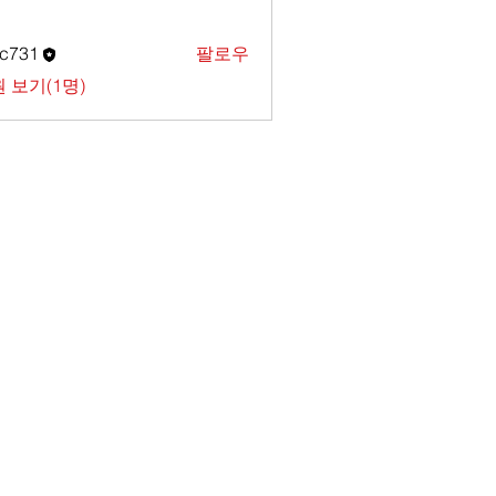
c731
팔로우
1
 보기(1명)