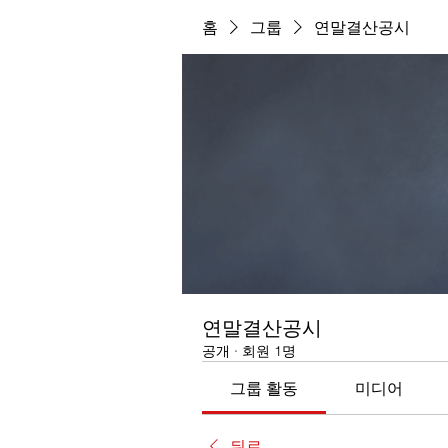
홈
그룹
연말결산공시
연말결산공시
공개
·
회원 1명
그룹 활동
미디어
뒤로