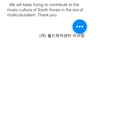
We will keep trying to contribute to the
music-culture of South Korea in the era of
multiculturalism. Thank you.
(재) 월드뮤직센터 이사장
Chairman of the World Music Center
강 선 대
KANG Seon Dae
05.
I'm a paragraph. Click here to add your
own text and edit me. It’s easy. Just
click “Edit Text” or double click me to
add your own content and make
changes to the font. I’m a great place
for you to tell a story and let your users
know a little more about you.