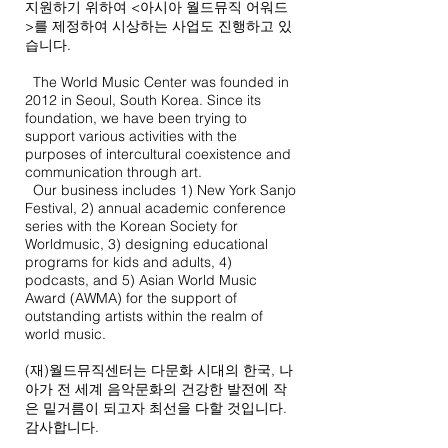
지원하기 위하여 <아시아 월드뮤직 어워드
>를 제정하여 시상하는 사업도 진행하고 있
습니다.
The World Music Center was founded in
2012 in Seoul, South Korea. Since its
foundation, we have been trying to
support various activities with the
purposes of intercultural coexistence and
communication through art.
Our business includes 1) New York Sanjo
Festival, 2) annual academic conference
series with the Korean Society for
Worldmusic, 3) designing educational
programs for kids and adults, 4)
podcasts, and 5) Asian World Music
Award (AWMA) for the support of
outstanding artists within the realm of
world music.
(재)월드뮤직센터는 다문화 시대의 한국, 나
아가 전 세계 음악문화의 건강한 발전에 작
은 밑거름이 되고자 최선을 다할 것입니다.
감사합니다.