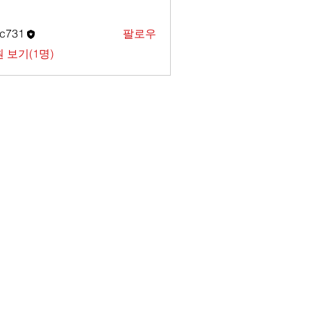
c731
팔로우
1
 보기(1명)