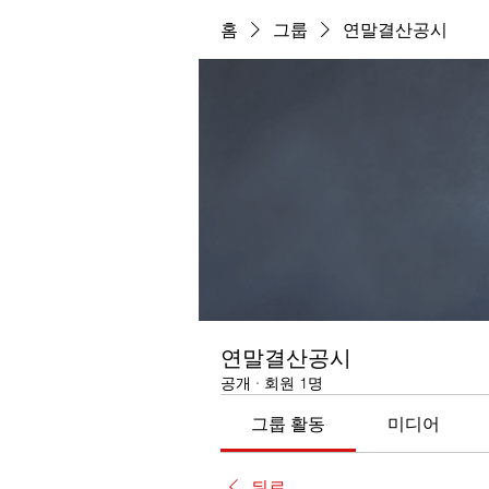
홈
그룹
연말결산공시
연말결산공시
공개
·
회원 1명
그룹 활동
미디어
뒤로