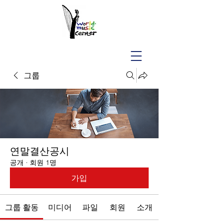
그룹
연말결산공시
공개
·
회원 1명
가입
그룹 활동
미디어
파일
회원
소개