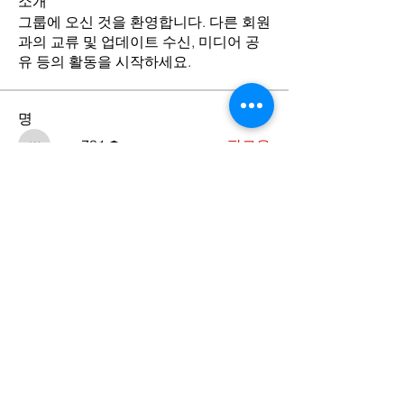
소개
그룹에 오신 것을 환영합니다. 다른 회원
과의 교류 및 업데이트 수신, 미디어 공
유 등의 활동을 시작하세요.
명
wmc731
팔로우
wmc731
전체 회원 보기(1명)
Contact Us
​서울특별시 중구 동호로 24길 27-9,
4층 (우편번호 04617)
27-9 Donghoro 24-gil, 4F, Jung-gu-
Seoul, Korea (Zip Code: 04617)
Tel.
02-2252-4027