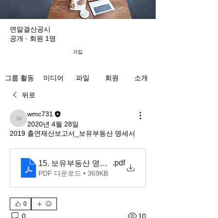
연말결산공시
공개
·
회원 1명
가입
미디어
파일
회원
소개
그룹 활동
뒤로
wmc731
wmc731
2020년 4월 28일
2019 출연재산보고서_보유부동산 명세서
.pdf
15. 보유부동산 명세서
PDF 다운로드 • 369KB
0
10
0