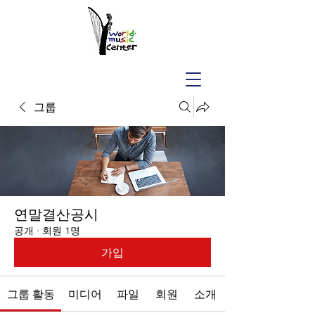
그룹
연말결산공시
공개
·
회원 1명
가입
그룹 활동
미디어
파일
회원
소개