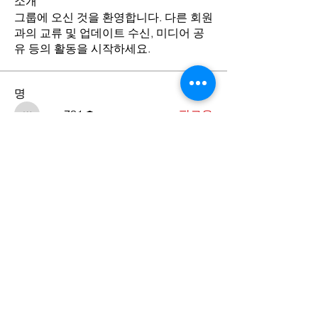
소개
그룹에 오신 것을 환영합니다. 다른 회원
과의 교류 및 업데이트 수신, 미디어 공
유 등의 활동을 시작하세요.
명
wmc731
팔로우
wmc731
전체 회원 보기(1명)
Contact Us
​서울특별시 중구 동호로 24길 27-9,
4층 (우편번호 04617)
27-9 Donghoro 24-gil, 4F, Jung-gu-
Seoul, Korea (Zip Code: 04617)
Tel.
02-2252-4027