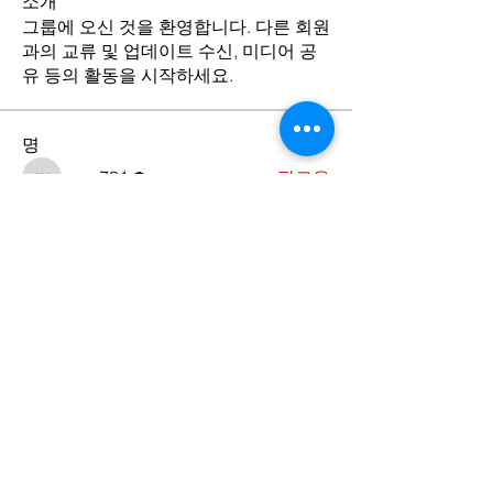
소개
그룹에 오신 것을 환영합니다. 다른 회원
과의 교류 및 업데이트 수신, 미디어 공
유 등의 활동을 시작하세요.
명
wmc731
팔로우
wmc731
전체 회원 보기(1명)
Contact Us
​서울특별시 중구 동호로 24길 27-9,
4층 (우편번호 04617)
27-9 Donghoro 24-gil, 4F, Jung-gu-
Seoul, Korea (Zip Code: 04617)
Tel.
02-2252-4027