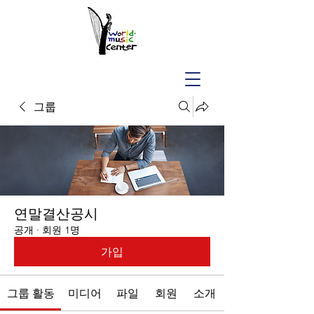
그룹
연말결산공시
공개
·
회원 1명
가입
그룹 활동
미디어
파일
회원
소개