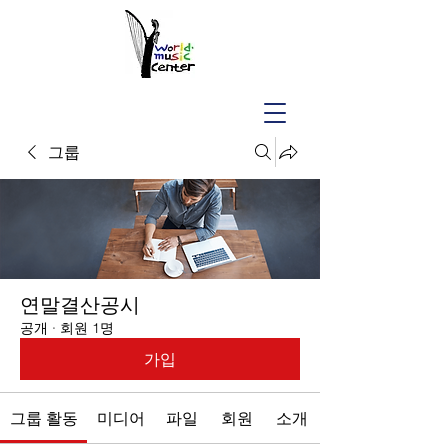
그룹
연말결산공시
공개
·
회원 1명
가입
그룹 활동
미디어
파일
회원
소개