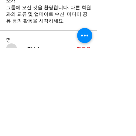
소개
그룹에 오신 것을 환영합니다. 다른 회원
과의 교류 및 업데이트 수신, 미디어 공
유 등의 활동을 시작하세요.
명
wmc731
팔로우
wmc731
전체 회원 보기(1명)
Contact Us
​서울특별시 중구 동호로 24길 27-9,
4층 (우편번호 04617)
27-9 Donghoro 24-gil, 4F, Jung-gu-
Seoul, Korea (Zip Code: 04617)
Tel.
02-2252-4027