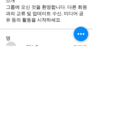
소개
그룹에 오신 것을 환영합니다. 다른 회원
과의 교류 및 업데이트 수신, 미디어 공
유 등의 활동을 시작하세요.
명
wmc731
팔로우
wmc731
전체 회원 보기(1명)
Contact Us
​서울특별시 중구 동호로 24길 27-9,
4층 (우편번호 04617)
27-9 Donghoro 24-gil, 4F, Jung-gu-
Seoul, Korea (Zip Code: 04617)
Tel.
02-2252-4027