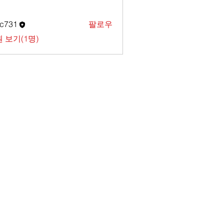
c731
팔로우
1
 보기(1명)