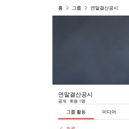
홈
그룹
연말결산공시
연말결산공시
공개
·
회원 1명
그룹 활동
미디어
뒤로