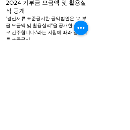
2024 기부금 모금액 및 활용실
적 공개
"결산서류 표준공시한 공익법인은 “기부
금 모금액 및 활용실적”을 공개한 것으
로 간주합니다."라는 지침에 따라 결산서
류 표준공시 
소개
(
https://www.worldmusiccenter.or.kr/for
그룹에 오신 것을 환영합니다. 다른 회원
um/yeonmalgyeolsangongsi/2024-
과의 교류 및 업데이트 수신, 미디어 공
gongigbeobin-gyeolsanseoryu-
유 등의 활동을 시작하세요.
deungyi-gongsi-jonghab)
 링크를 첨부
합니다.
0
명
0
32
wmc731
팔로우
wmc731
전체 회원 보기(1명)
wmc731
wmc731
2024년 11월 20일
2023 기부금 모금액 및 활용실
적 공개